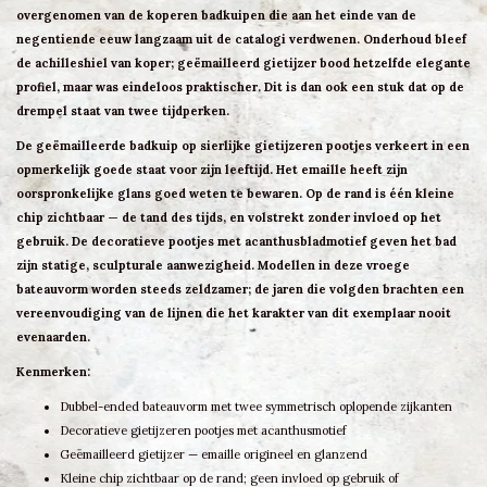
overgenomen van de koperen badkuipen die aan het einde van de
negentiende eeuw langzaam uit de catalogi verdwenen. Onderhoud bleef
de achilleshiel van koper; geëmailleerd gietijzer bood hetzelfde elegante
profiel, maar was eindeloos praktischer. Dit is dan ook een stuk dat op de
drempel staat van twee tijdperken.
De
geëmailleerde badkuip op sierlijke gietijzeren pootjes
verkeert in een
opmerkelijk goede staat voor zijn leeftijd. Het emaille heeft zijn
oorspronkelijke glans goed weten te bewaren. Op de rand is één kleine
chip zichtbaar — de tand des tijds, en volstrekt zonder invloed op het
gebruik. De decoratieve pootjes met acanthusblad­motief geven het bad
zijn statige, sculpturale aanwezigheid. Modellen in deze vroege
bateauvorm worden steeds zeldzamer; de jaren die volgden brachten een
vereenvoudiging van de lijnen die het karakter van dit exemplaar nooit
evenaarden.
Kenmerken:
Dubbel-ended bateau­vorm met twee symmetrisch oplopende zijkanten
Decoratieve gietijzeren pootjes met acanthusmotief
Geëmailleerd gietijzer — emaille origineel en glanzend
Kleine chip zichtbaar op de rand; geen invloed op gebruik of