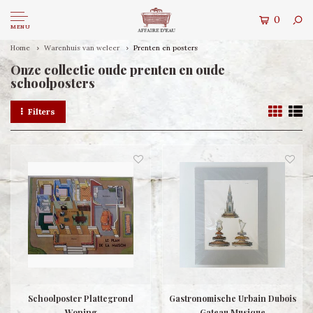
0
MENU
Home
Warenhuis van weleer
Prenten en posters
Onze collectie oude prenten en oude
schoolposters
Filters
Schoolposter Plattegrond
Gastronomische Urbain Dubois
Woning
Gateau Musique