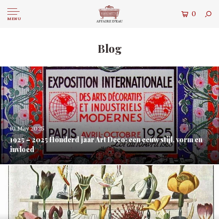
0
MENU
Blog
10 May 2025
1925 – 2025 Honderd jaar Art Deco: een eeuw stijl, vorm en
invloed