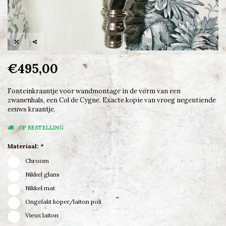
€495,00
Fonteinkraantje voor wandmontage in de vorm van een
zwanenhals, een Col de Cygne. Exacte kopie van vroeg negentiende
eeuws kraantje.
OP BESTELLING
Materiaal:
*
Chroom
Nikkel glans
Nikkel mat
Ongelakt koper/laiton poli
Vieux laiton