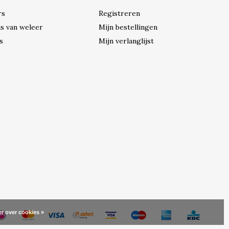
rs
Registreren
s van weleer
Mijn bestellingen
s
Mijn verlanglijst
r over cookies »