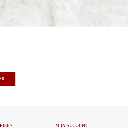
ER
RIEËN
MIJN ACCOUNT