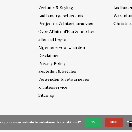
Verhuur & Styling
Badkame
Badkamergeschiedenis
Warenhui
Projecten & Interieuradvies
Christma
Over Affaire d'Eau & hoe het
allemaal begon
Algemene voorwaarden
Disclaimer
Privacy Policy
Bestellen & betalen
Verzenden & retourneren
Klantenservice
Sitemap
es op om onze website te verbeteren. Is dat akkoord?
JA
NEE
Mee
by
Shopmonkey