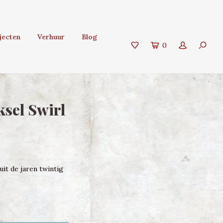
jecten
Verhuur
Blog
0
ksel Swirl
it de jaren twintig