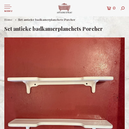
0
MENU
Home
Set antieke badkamerplanchets Porcher
Set antieke badkamerplanchets Porcher