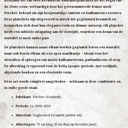
Zeldzame set van twee keramische
badkamerplanchets
uit het begin van
de 20ste eeuw, vervaardigd door het gerenommeerde Franse merk
Porcher
, bekend om zijn hoogwaardige sanitair en badkameraccessoires.
Deze planchets zijn uitgevoerd in
antiek wit geglazuurd keramiek
en
kenmerken zich door hun elegante vorm en slimme ontwerp: elk planchet
heeft een subtiele
uitsparing aan de voorzijde
, waardoor een kraan van de
wastafel er mooi onder past.
De planchets kunnen naast elkaar worden geplaatst boven een wastafel,
maar ook
boven elkaar als een open wandkastje
– ideaal voor het
uitstallen of opbergen van mooie badkameritems, parfumflacons of zeep.
De afwerking is typerend voor de
belle époque-periode
, met verfijnde,
afgeronde hoeken en een vloeiende vorm.
Deze set wordt compleet aangeboden – zeldzaam in deze combinatie en
in zulke goede staat.
Fabrikant
: Porcher (Frankrijk)
Periode
: ca. 1900–1920
Materiaal
: Geglazuurd keramiek (antiek wit)
Afmetingen
: 70 cm lang, 15 cm diep (op breedste punt)