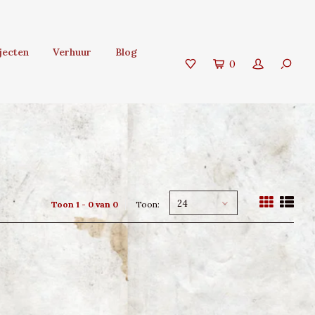
jecten
Verhuur
Blog
0
24
Toon 1 - 0 van 0
Toon: