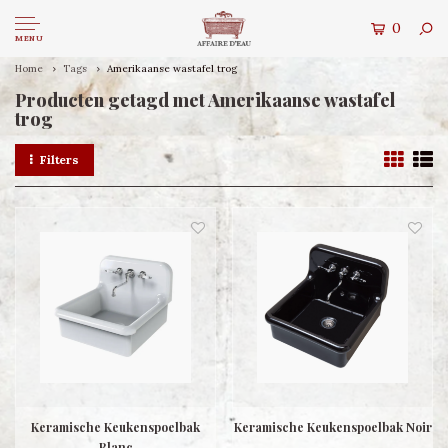
0
MENU
Home
Tags
Amerikaanse wastafel trog
Producten getagd met Amerikaanse wastafel
trog
Filters
Keramische Keukenspoelbak
Keramische Keukenspoelbak Noir
Blanc