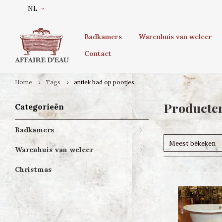
NL
Badkamers
Warenhuis van weleer
Contact
Home
Tags
antiek bad op pootjes
Producten
Categorieën
Badkamers
Meest bekeken
Warenhuis van weleer
Christmas