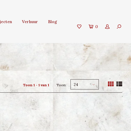
jecten
Verhuur
Blog
0
24
Toon 1 - 1 van 1
Toon: