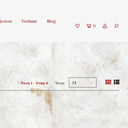
jecten
Verhuur
Blog
0
24
Toon 1 - 0 van 0
Toon: