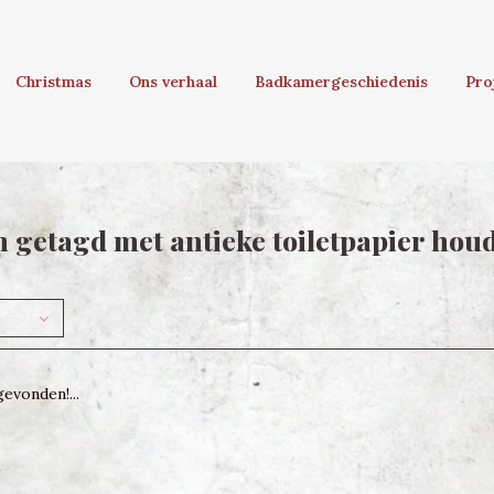
Christmas
Ons verhaal
Badkamergeschiedenis
Pro
 getagd met antieke toiletpapier hou
evonden!...