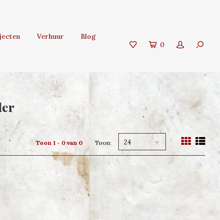
jecten
Verhuur
Blog
0
der
24
Toon 1 - 0 van 0
Toon: