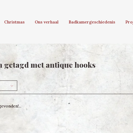
Christmas
Ons verhaal
Badkamergeschiedenis
Pro
 getagd met antique hooks
evonden!...