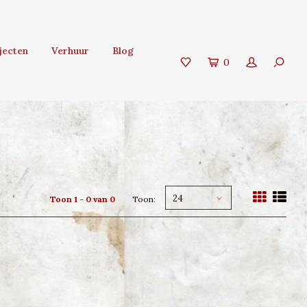
jecten
Verhuur
Blog
0
24
Toon 1 - 0 van 0
Toon: