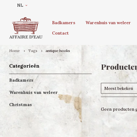
NL
Badkamers
Warenhuis van weleer
Contact
Home
Tags
antique hooks
Producten
Categorieën
Badkamers
Meest bekeken
Warenhuis van weleer
Christmas
Geen producten g