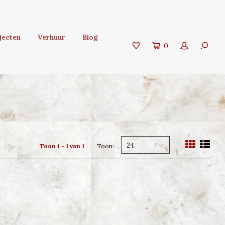
jecten
Verhuur
Blog
0
24
Toon 1 - 1 van 1
Toon: