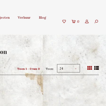
jecten
Verhuur
Blog
0
ion
24
Toon 1 - 0 van 0
Toon: