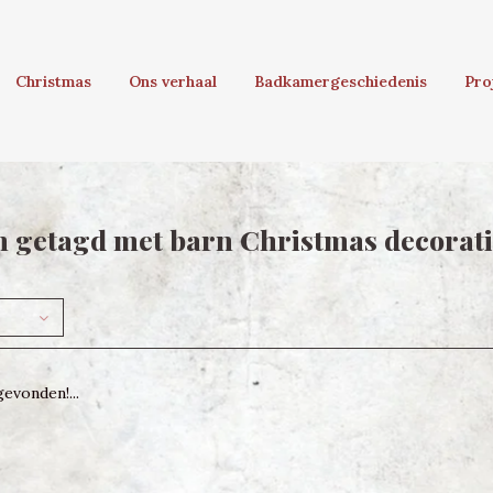
Christmas
Ons verhaal
Badkamergeschiedenis
Pro
 getagd met barn Christmas decorat
evonden!...