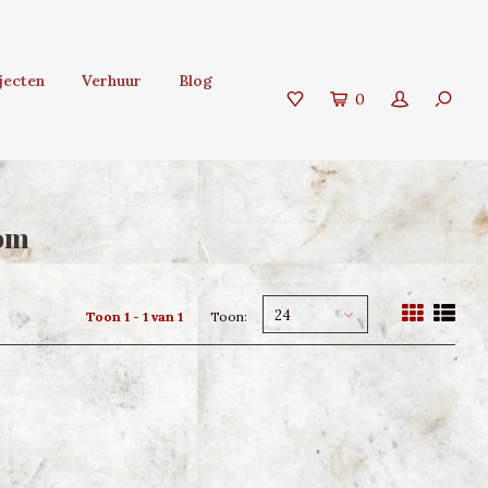
jecten
Verhuur
Blog
0
oom
24
Toon 1 - 1 van 1
Toon: