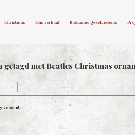
Christmas
Ons verhaal
Badkamergeschiedenis
Pro
 getagd met Beatles Christmas orna
evonden!...