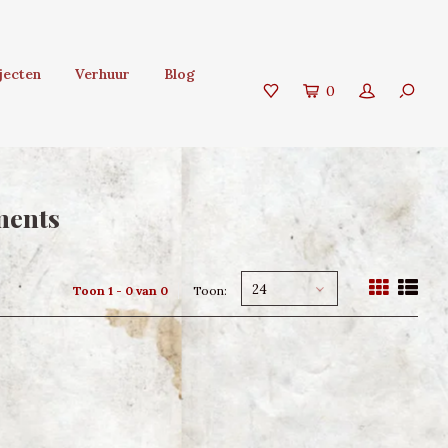
jecten
Verhuur
Blog
0
ments
24
Toon 1 - 0 van 0
Toon: