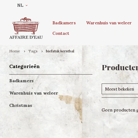
NL
Badkamers
Warenhuis van weleer
Contact
Home
Tags
biefstuk kerstbal
Producten
Categorieën
Badkamers
Meest bekeken
Warenhuis van weleer
Christmas
Geen producten g