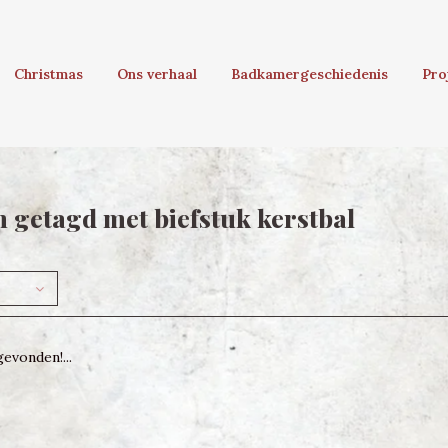
Christmas
Ons verhaal
Badkamergeschiedenis
Pro
 getagd met biefstuk kerstbal
evonden!...