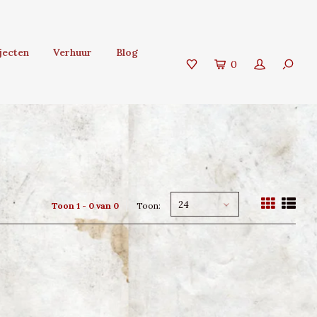
jecten
Verhuur
Blog
0
24
Toon 1 - 0 van 0
Toon: