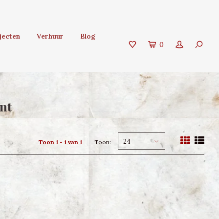
jecten
Verhuur
Blog
0
nt
24
Toon 1 - 1 van 1
Toon: