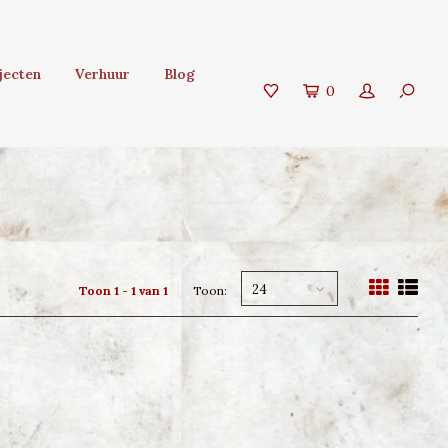
jecten
Verhuur
Blog
0
24
Toon 1 - 1 van 1
Toon: