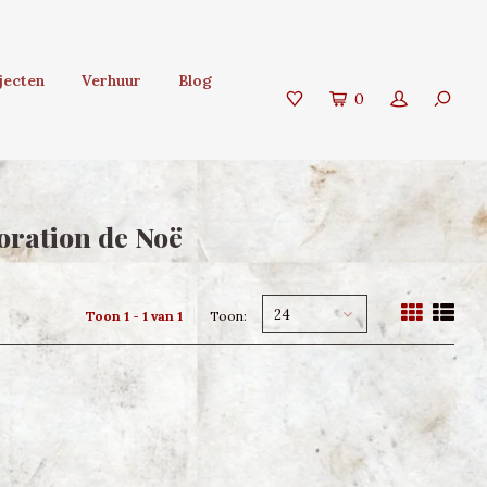
jecten
Verhuur
Blog
0
ration de Noë
24
Toon 1 - 1 van 1
Toon: