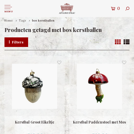
0
MENU
Home
Tags
bos kerstballen
Producten getagd met bos kerstballen
Filters
Kerstbal Groot Eikeltje
Kerstbal Paddenstoel met Mos