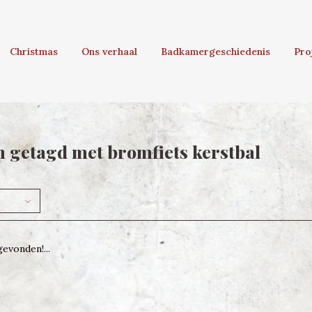
Christmas
Ons verhaal
Badkamergeschiedenis
Pro
 getagd met bromfiets kerstbal
evonden!...