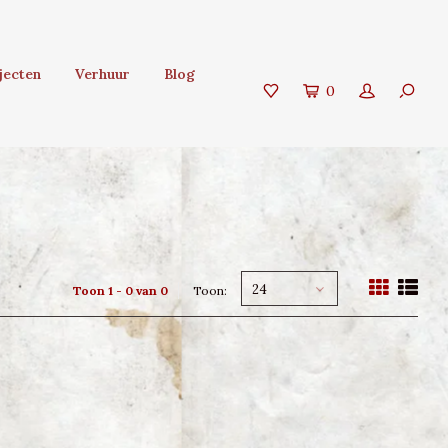
jecten
Verhuur
Blog
0
24
Toon 1 - 0 van 0
Toon: