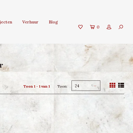
jecten
Verhuur
Blog
0
r
24
Toon 1 - 1 van 1
Toon: