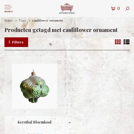
0
MENU
Home
Tags
cauliflower ornament
Producten getagd met cauliflower ornament
Filters
Kerstbal Bloemkool