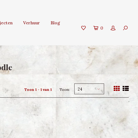
jecten
Verhuur
Blog
0
odle
24
Toon 1 - 1 van 1
Toon: