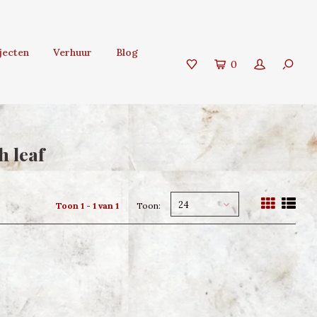
jecten
Verhuur
Blog
0
 leaf
24
Toon 1 - 1 van 1
Toon: