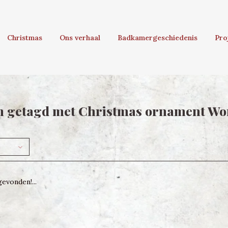
Christmas
Ons verhaal
Badkamergeschiedenis
Pro
n getagd met Christmas ornament W
evonden!...