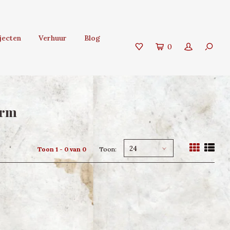
jecten
Verhuur
Blog
0
orm
24
Toon 1 - 0 van 0
Toon: