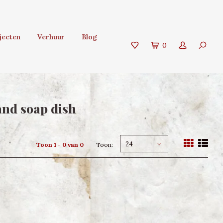
jecten
Verhuur
Blog
0
nd soap dish
24
Toon 1 - 0 van 0
Toon: