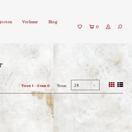
jecten
Verhuur
Blog
0
r
24
Toon 1 - 0 van 0
Toon: