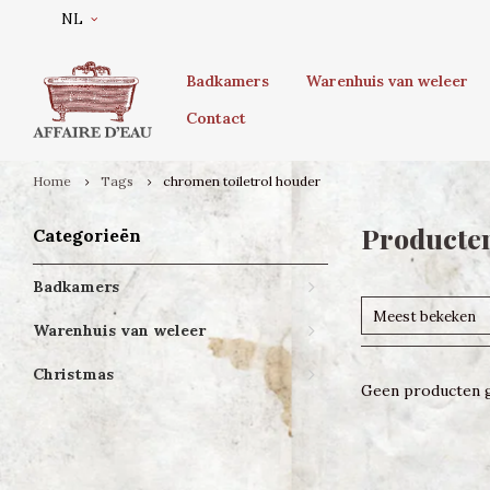
NL
Badkamers
Warenhuis van weleer
Contact
Home
Tags
chromen toiletrol houder
Producten
Categorieën
Badkamers
Meest bekeken
Warenhuis van weleer
Christmas
Geen producten g