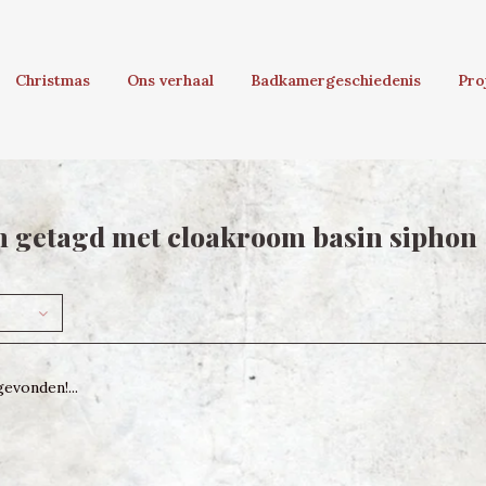
Christmas
Ons verhaal
Badkamergeschiedenis
Pro
 getagd met cloakroom basin siphon
evonden!...