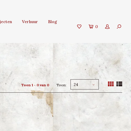
jecten
Verhuur
Blog
0
24
Toon 1 - 0 van 0
Toon: