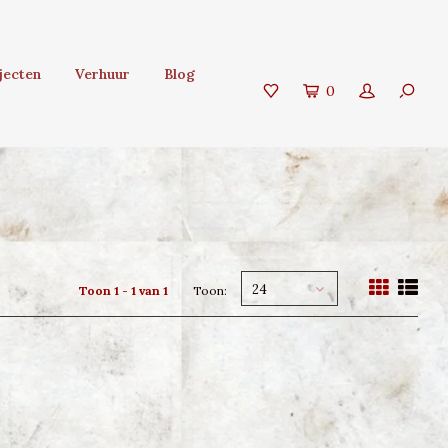
jecten
Verhuur
Blog
0
24
Toon 1 - 1 van 1
Toon: