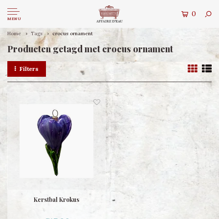
0
MENU
Home
Tags
crocus ornament
Producten getagd met crocus ornament
Filters
Kerstbal Krokus