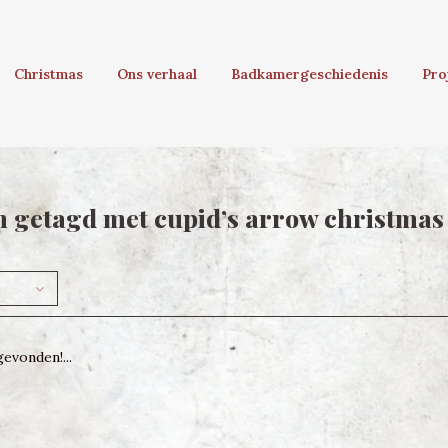
Christmas
Ons verhaal
Badkamergeschiedenis
Pro
 getagd met cupid’s arrow christma
evonden!...