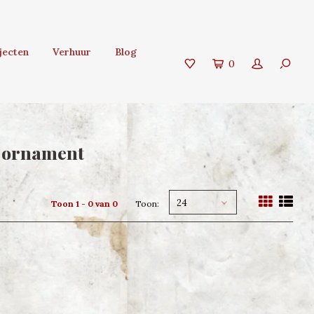
jecten
Verhuur
Blog
0
s ornament
24
Toon 1 - 0 van 0
Toon: