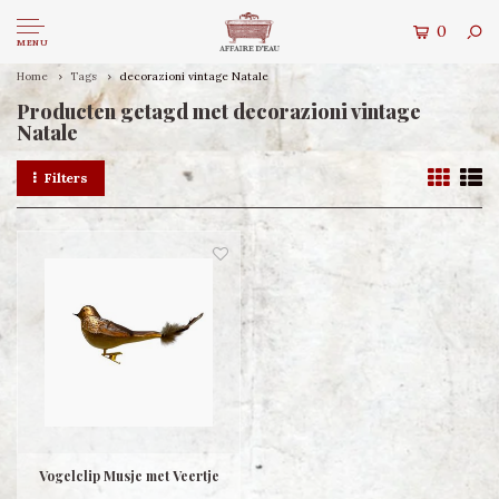
0
MENU
Home
Tags
decorazioni vintage Natale
Producten getagd met decorazioni vintage
Natale
Filters
Vogelclip Musje met Veertje