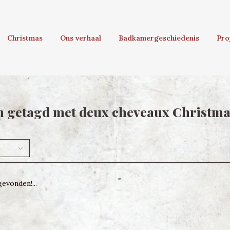
Christmas
Ons verhaal
Badkamergeschiedenis
Pro
n getagd met deux cheveaux Christm
evonden!...