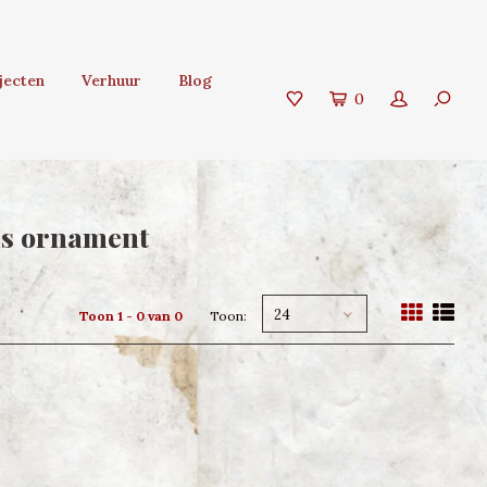
jecten
Verhuur
Blog
0
as ornament
24
Toon 1 - 0 van 0
Toon: