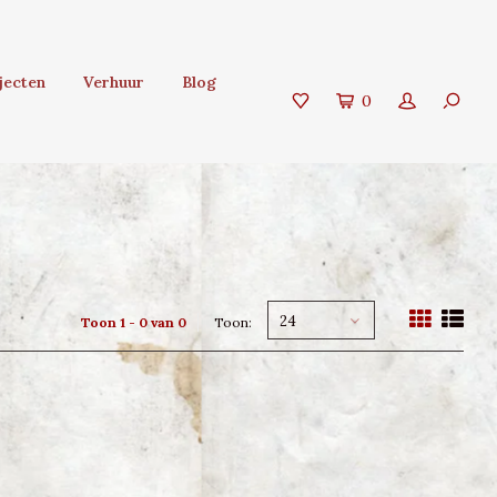
jecten
Verhuur
Blog
0
24
Toon 1 - 0 van 0
Toon: