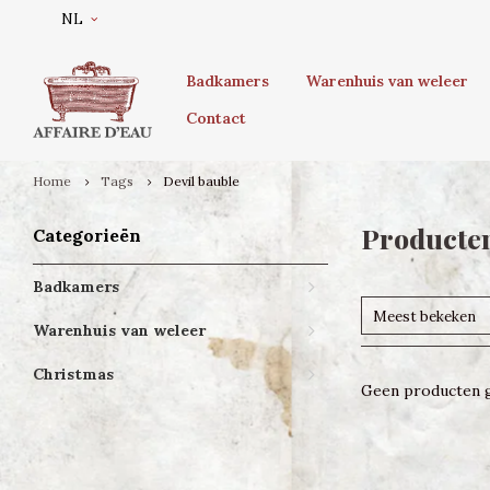
NL
Badkamers
Warenhuis van weleer
Contact
Home
Tags
Devil bauble
Producten
Categorieën
Badkamers
Meest bekeken
Warenhuis van weleer
Christmas
Geen producten g