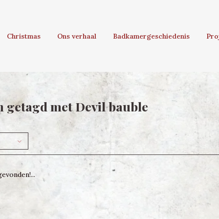
Christmas
Ons verhaal
Badkamergeschiedenis
Pro
 getagd met Devil bauble
evonden!...