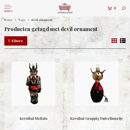
0
MENU
Home
Tags
devil ornament
Producten getagd met devil ornament
Filters
Kerstbal Mefisto
Kerstbal Grappig Duivelinnetje