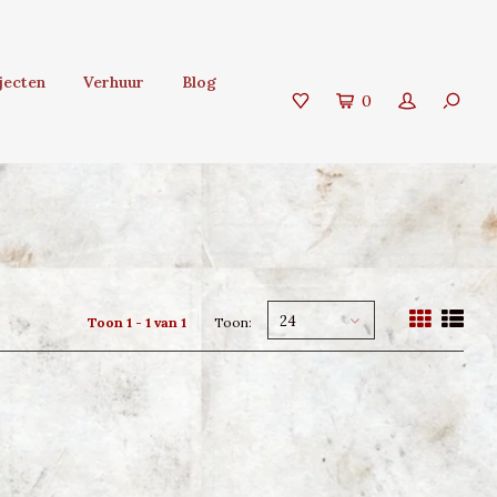
jecten
Verhuur
Blog
0
24
Toon 1 - 1 van 1
Toon: