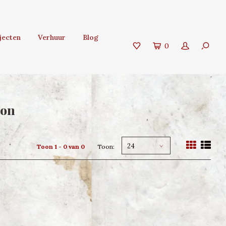
jecten
Verhuur
Blog
0
ion
24
Toon 1 - 0 van 0
Toon: