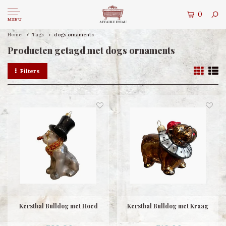
0
MENU
Home
Tags
dogs ornaments
Producten getagd met dogs ornaments
Filters
Kerstbal Bulldog met Hoed
Kerstbal Bulldog met Kraag