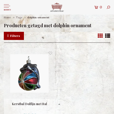
0
MENU
Home
Tags
dolphin ornament
Producten getagd met dolphin ornament
Filters
Kerstbal Dolfijn met Bal