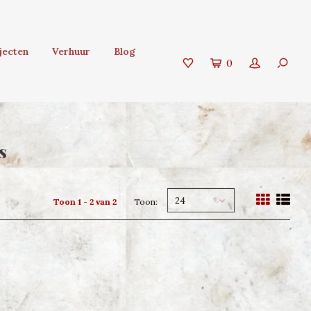
jecten
Verhuur
Blog
0
s
24
Toon 1 - 2 van 2
Toon: