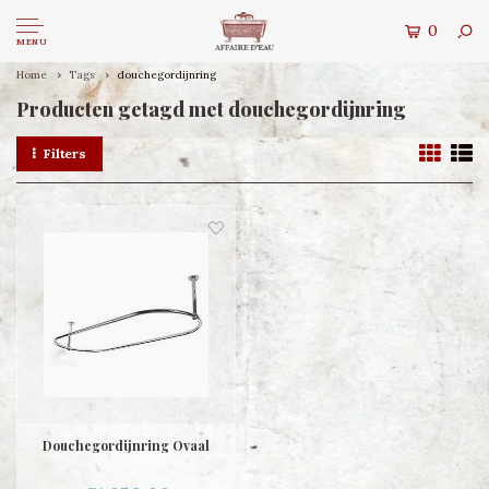
0
MENU
Home
Tags
douchegordijnring
Producten getagd met douchegordijnring
Filters
Douchegordijnring Ovaal