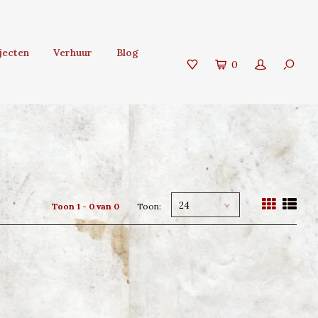
jecten
Verhuur
Blog
0
24
Toon 1 - 0 van 0
Toon: