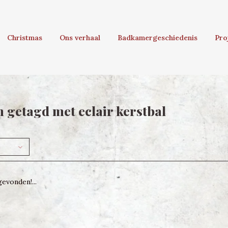
Christmas
Ons verhaal
Badkamergeschiedenis
Pro
 getagd met eclair kerstbal
evonden!...