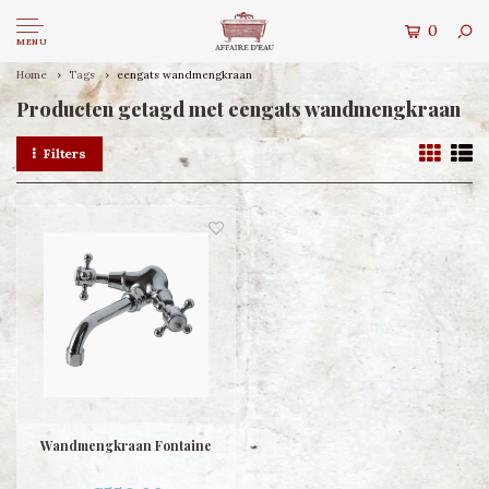
0
MENU
Home
Tags
eengats wandmengkraan
Producten getagd met eengats wandmengkraan
Filters
Wandmengkraan Fontaine