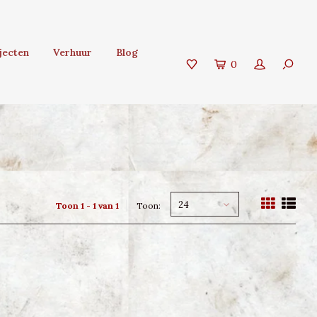
jecten
Verhuur
Blog
0
24
Toon 1 - 1 van 1
Toon: