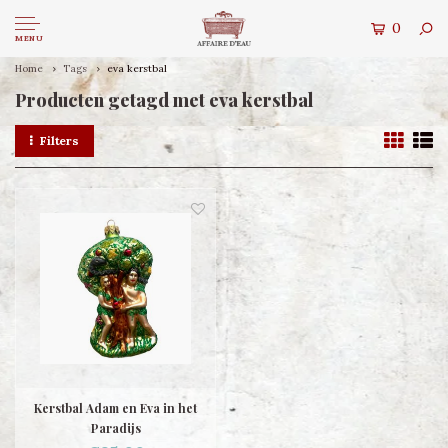
0
MENU
Home
Tags
eva kerstbal
Producten getagd met eva kerstbal
Filters
Kerstbal Adam en Eva in het
Paradijs