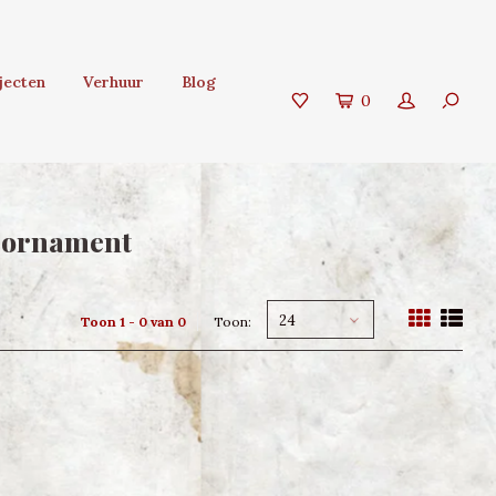
jecten
Verhuur
Blog
0
s ornament
24
Toon 1 - 0 van 0
Toon: