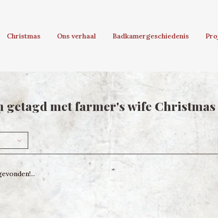
Christmas
Ons verhaal
Badkamergeschiedenis
Pro
 getagd met farmer's wife Christma
evonden!...