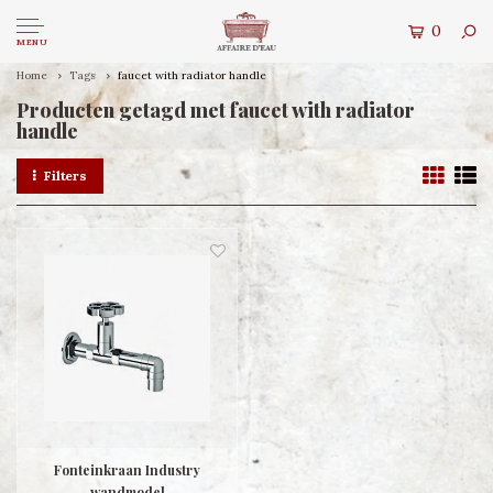
0
MENU
Home
Tags
faucet with radiator handle
Producten getagd met faucet with radiator
handle
Filters
Fonteinkraan Industry
wandmodel